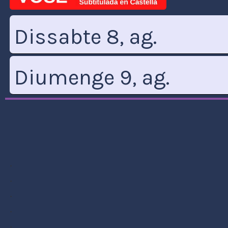
.
.
.
.
.